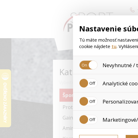
Nastavenie súb
Tú máte možnosť nastavenia
cookie nájdete
tu
. Vyhláse
Nevyhnutné / t
Kategória
< 
Jedná sa o technické súbory,
Vyberte si kategóriu tovaru
Analytické coo
Používajú sa okrem iného na 
používaním cookies. Pre tieto
Športová výživa
Analytické cookies zhromažďu
Personalizova
sa už nejedná o osobné údaj
Proteíny
nedokážeme zistiť navštívené
Personalizované cookies sú 
Gainery
Marketingové/
nákupné skúsenosti. Vďaka 
nevhodným odporúčaniam pro
Aminokyseliny
Tieto cookies nám umožňujú 