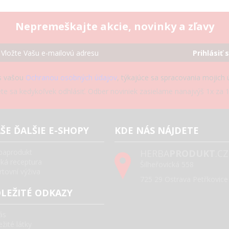
Nepremeškajte akcie, novinky a zľavy
Prihlásiť 
s vašou
Ochranou osobných údajov
, týkajúce sa spracovania mojich
e sa kedykoľvek odhlásiť. Odber noviniek zasielame nanajvýš 1x za 1
ŠE ĎALŠIE E-SHOPY
KDE NÁS NÁJDETE
baprodukt
HERBA
PRODUKT
.CZ
ská receptura
Šilheřovická 558
rtovní výživa
725 29 Ostrava Petřkovice
LEŽITÉ ODKAZY
ás
žité látky