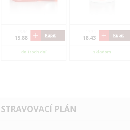
23.96
17.35
Kúpiť
Kúpiť
15.88
18.43
do troch dní
skladom
 STRAVOVACÍ PLÁN