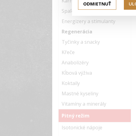
Karnitíny
ODMIETNUŤ
UL
Spaľovače
Energizery a stimulanty
Regenerácia
Tyčinky a snacky
Křeče
Anabolizéry
Kĺbová výživa
Koktaily
Mastné kyseliny
Vitamíny a minerály
Pitný režim
Isotonické nápoje