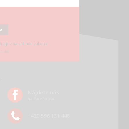
sa
 údajov na základe zákona.
4 dní.
Nájdete nás
na Facebooku
+420 596 131 448