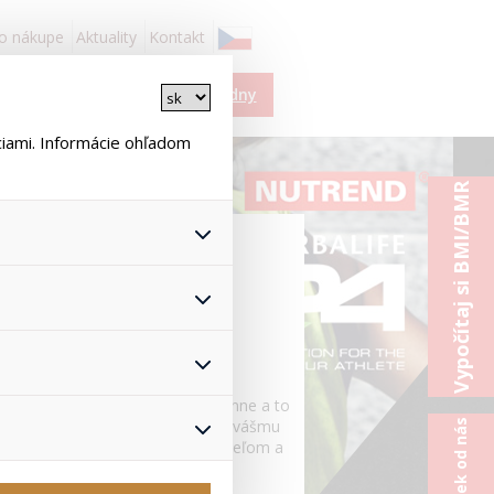
 o nákupe
Aktuality
Kontakt
Košík je prázdny
ciami. Informácie ohľadom
Vypočítaj si BMI/BMR
 všetkých ich funkcií.
astavenie súhlasu s
nonymizuje. Po anonymizácii
žívateľovi. Preto
ustále, často aj niekoľkokrát denne a to
, čo zaisťuje lepšie
vín, vitamínov a minerálov zaistí vášmu
 pomôže vyhnúť sa
rému budete bližšie vysnívaným cieľom a