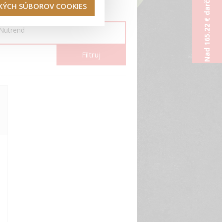
Nad 165.22 € darček od nás
TKÝCH SÚBOROV COOKIES
Nutrend
Filtruj