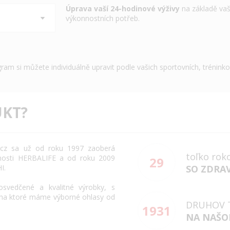
Úprava vaší 24-hodinové výživy
na základě vaš
výkonnostních potřeb.
gram si můžete individuálně upravit podle vašich sportovních, trénink
KT?
cz
sa už od roku
1997
zaoberá
toľko rok
osti
HERBALIFE
a
od roku 2009
29
HI
.
SO ZDRA
osvedčené
a
kvalitné výrobky
,
s
na
ktoré máme
výborné
ohlasy
od
DRUHOV 
1931
NA NAŠO