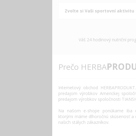
Váš 24 hodinový nutriční pro
PRODU
Prečo HERBA
Internetový
obchod
HERBAPRODUKT.
predajom výrobkov
Americkej spoločn
predajom výrobkov
spoločnosti
TIANS
Na našom
e
-
shope
ponúkame
iba
ktorými máme
dlhoročnú
skúsenosť
a
našich
stálych
zákazníkov
.