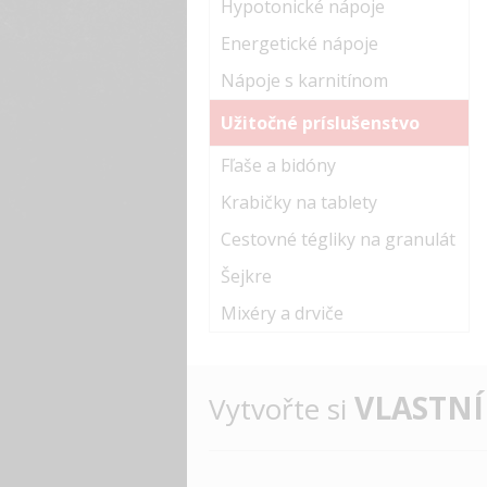
Hypotonické nápoje
Energetické nápoje
Nápoje s karnitínom
Užitočné príslušenstvo
Fľaše a bidóny
Krabičky na tablety
Cestovné tégliky na granulát
Šejkre
Mixéry a drviče
VLASTNÍ
Vytvořte si