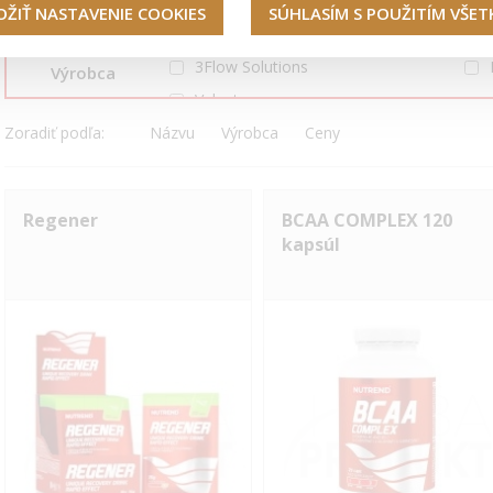
Filtre
OŽIŤ NASTAVENIE COOKIES
SÚHLASÍM S POUŽITÍM VŠE
3Flow Solutions
Výrobca
Valentus
Zoradiť podľa:
Názvu
Výrobca
Ceny
Regener
BCAA COMPLEX 120
kapsúl