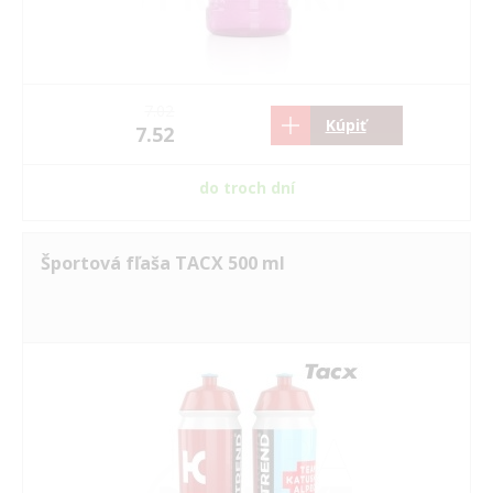
7.02
Kúpiť
7.52
do troch dní
Športová fľaša TACX 500 ml