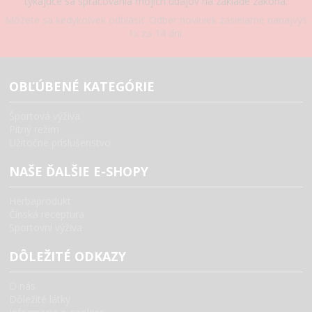
týkajúce sa spracovania mojich údajov na základe zákona.
Môžete sa kedykoľvek odhlásiť. Odber noviniek zasielame nanajvýš
1x za 14 dní.
OBĽÚBENÉ KATEGÓRIE
Športová výživa
Pitný režim
Užitočné príslušenstvo
NAŠE ĎALŠIE E-SHOPY
Herbaprodukt
Čínská receptura
Sportovní výživa
DÔLEŽITÉ ODKAZY
O nás
Dôležité látky