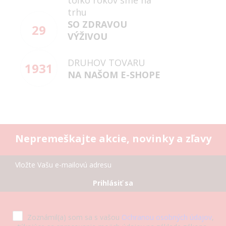
toľko rokov sme na
trhu
SO ZDRAVOU
29
VÝŽIVOU
DRUHOV TOVARU
1931
NA NAŠOM E-SHOPE
Nepremeškajte akcie, novinky a zľavy
Prihlásiť sa
Zoznámil(a) som sa s vašou
Ochranou osobných údajov
,