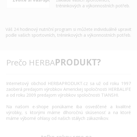
tréninkových a výkonnostních potřeb.
Váš 24 hodinový nutriční program si můžete individuálně upravit
podle vašich sportovních, tréninkových a výkonnostních potřeb.
PRODUKT?
Prečo HERBA
Internetový
obchod
HERBAPRODUKT.cz
sa už od roku
1997
zaoberá
predajom výrobkov
Americkej spoločnosti
HERBALIFE
a
od roku 2009
predajom výrobkov
spoločnosti
TIANSHI
.
Na našom
e
-
shope
ponúkame
iba
osvedčené
a
kvalitné
výrobky
,
s
ktorými máme
dlhoročnú
skúsenosť
a
na
ktoré
máme
výborné
ohlasy
od našich
stálych
zákazníkov
.