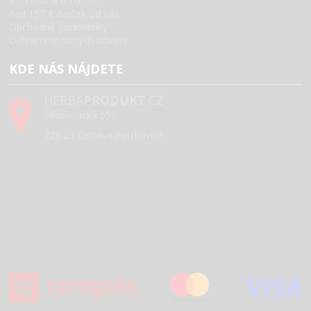
Informacie o cookies
nad 157 € darček od nás
Obchodné podmienky
Ochrana osobných údajov
KDE NÁS NÁJDETE
HERBA
PRODUKT
.CZ
Šilheřovická 558
725 29 Ostrava Petřkovice