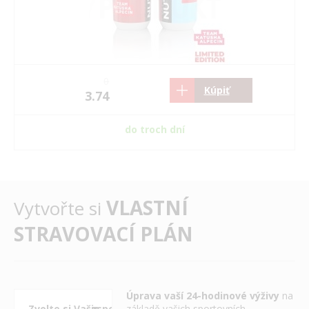
0
Kúpiť
3.74
do troch dní
VLASTNÍ
Vytvořte si
STRAVOVACÍ PLÁN
Úprava vaší 24-hodinové výživy
na
základě vašich sportovních,