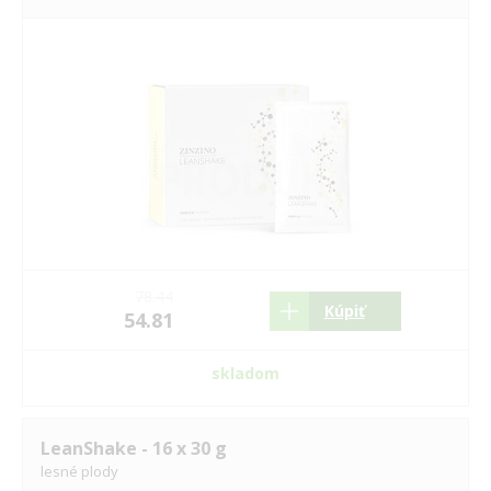
78.44
Kúpiť
54.81
skladom
LeanShake - 16 x 30 g
lesné plody