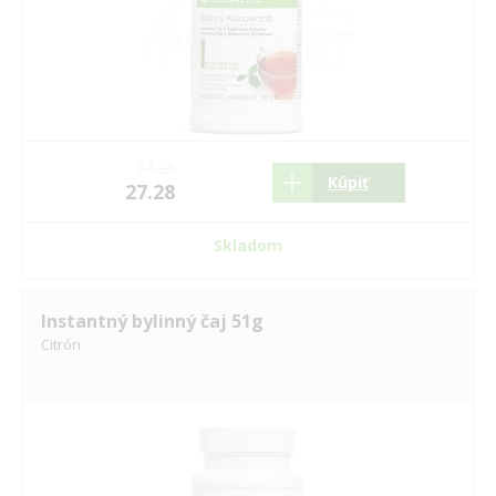
34.28
Kúpiť
27.28
Skladom
Instantný bylinný čaj 51g
Citrón