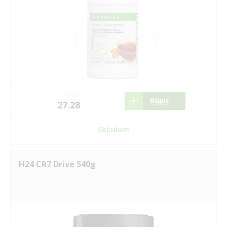
34.28
Kúpiť
27.28
Skladom
H24 CR7 Drive 540g