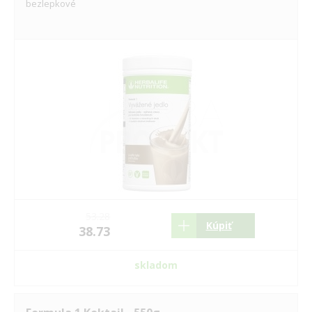
bezlepkové
Vidafy
Zinzino
53.28
Kúpiť
38.73
skladom