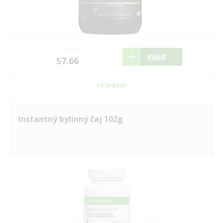
71.46
Kúpiť
57.66
skladom
Instantný bylinný čaj 102g