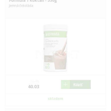
Formula 1 Koktail - 550g
Jemná čokoláda
55.76
Kúpiť
40.03
skladom