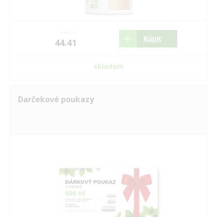
54.03
Kúpiť
44.41
skladom
Darčekové poukazy