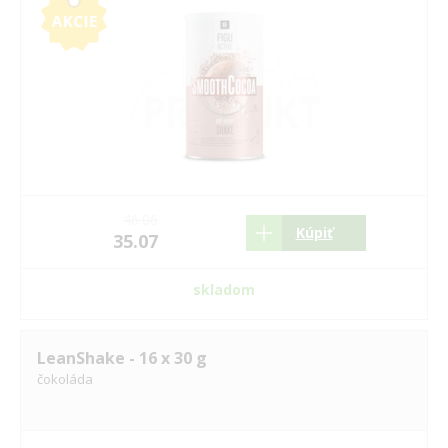
46.06
Kúpiť
35.07
skladom
LeanShake - 16 x 30 g
čokoláda