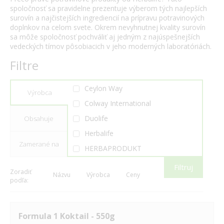
spoločnosť sa pravidelne prezentuje výberom tých najlepších
surovín a najčistejších ingrediencií na prípravu potravinových
doplnkov na celom svete. Okrem nevyhnutnej kvality surovín
sa môže spoločnosť pochváliť aj jedným z najúspešnejších
vedeckých tímov pôsobiacich v jeho moderných laboratóriách.
Filtre
Ceylon Way
Výrobca
Colway International
Duolife
Obsahuje
Herbalife
Zamerané na
HERBAPRODUKT
It Works!
Filtruj
Zoradiť
Názvu
Výrobca
Ceny
LR Health & Beauty
podľa:
Nutrend
Tiens
Formula 1 Koktail - 550g
Valentus