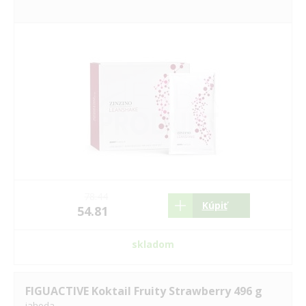
78.44
Kúpiť
54.81
skladom
FIGUACTIVE Koktail Fruity Strawberry 496 g
jahoda