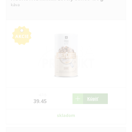
káva
47.5
Kúpiť
39.45
skladom