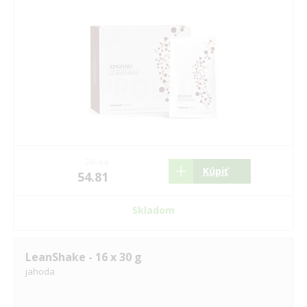
78.44
Kúpiť
54.81
Skladom
LeanShake - 16 x 30 g
jahoda