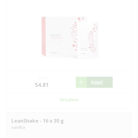
78.44
Kúpiť
54.81
Skladom
LeanShake - 16 x 30 g
vanilka