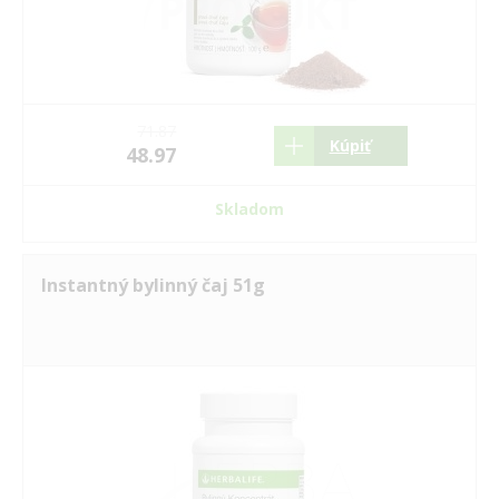
71.87
Kúpiť
48.97
Skladom
Instantný bylinný čaj 51g