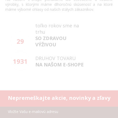
výrobky
,
s
ktorými máme
dlhoročnú
skúsenosť
a
na
ktoré
máme
výborné
ohlasy
od našich
stálych
zákazníkov
.
toľko rokov sme na
trhu
SO ZDRAVOU
29
VÝŽIVOU
DRUHOV TOVARU
1931
NA NAŠOM E-SHOPE
Nepremeškajte akcie, novinky a zľavy