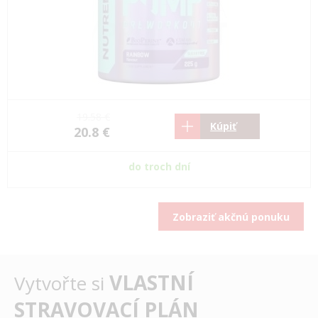
19.58 €
Kúpiť
20.8 €
do troch dní
Zobraziť akčnú ponuku
VLASTNÍ
Vytvořte si
STRAVOVACÍ PLÁN