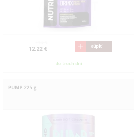
11.5 €
Kúpiť
12.22 €
do troch dní
PUMP 225 g