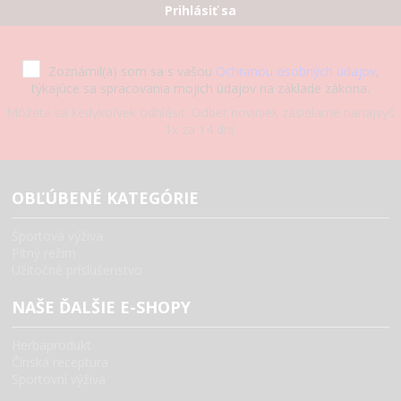
Prihlásiť sa
Zoznámil(a) som sa s vašou
Ochranou osobných údajov
,
týkajúce sa spracovania mojich údajov na základe zákona.
Môžete sa kedykoľvek odhlásiť. Odber noviniek zasielame nanajvýš
1x za 14 dní.
OBĽÚBENÉ KATEGÓRIE
Športová výživa
Pitný režim
Užitočné príslušenstvo
NAŠE ĎALŠIE E-SHOPY
Herbaprodukt
Čínská receptura
Sportovní výživa