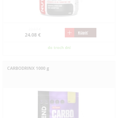
22.67 €
Kúpiť
24.08 €
do troch dní
CARBODRINX 1000 g