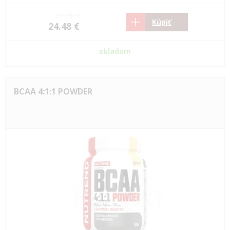
30.91 €
Kúpiť
24.48 €
skladom
BCAA 4:1:1 POWDER