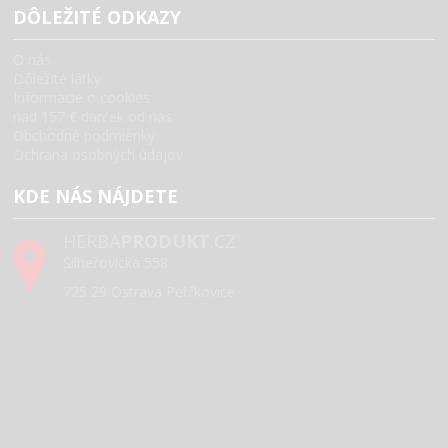
DÔLEŽITÉ ODKAZY
O nás
Dôležité látky
Informacie o cookies
nad 157 € darček od nás
Obchodné podmienky
Ochrana osobných údajov
KDE NÁS NÁJDETE
HERBA
PRODUKT
.CZ
Šilheřovická 558
725 29 Ostrava Petřkovice