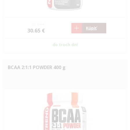
28.85 €
Kúpiť
30.65 €
do troch dní
BCAA 2:1:1 POWDER 400 g