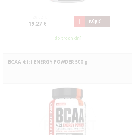
28.02 €
Kúpiť
19.27 €
do troch dní
BCAA 4:1:1 ENERGY POWDER 500 g