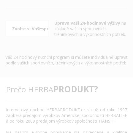
Úprava vaší 24-hodinové výživy
na
základě vašich sportovních,
tréninkových a výkonnostních potřeb.
Váš 24 hodinový nutriční program si můžete individuálně upravit
podle vašich sportovních, tréninkových a výkonnostních potřeb.
PRODUKT?
Prečo HERBA
Internetový
obchod
HERBAPRODUKT.cz
sa už od roku
1997
zaoberá
predajom výrobkov
Americkej spoločnosti
HERBALIFE
a
od roku 2009
predajom výrobkov
spoločnosti
TIANSHI
.
Na našom
e
-
shope
ponúkame
iba
osvedčené
a
kvalitné