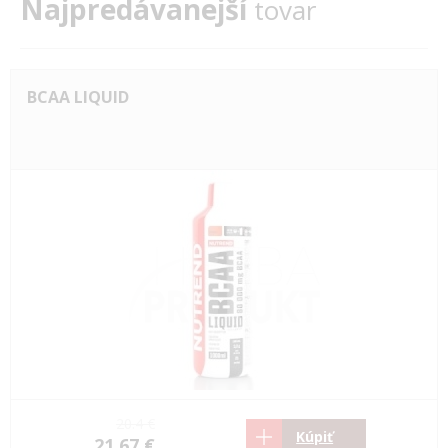
Najpredávanejší
tovar
BCAA LIQUID
20.4 €
Kúpiť
21.67 €