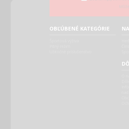
Môžet
OBĽÚBENÉ KATEGÓRIE
NA
Športová výživa
Her
Pitný režim
Čín
Užitočné príslušenstvo
Spo
DÔ
O n
Dôle
Inf
nad
Obc
Och