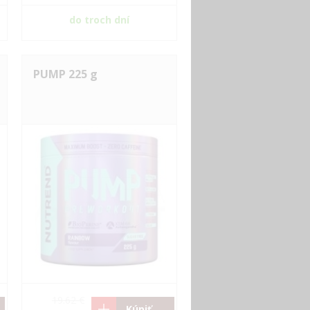
do troch dní
PUMP 225 g
19.62 €
Kúpiť