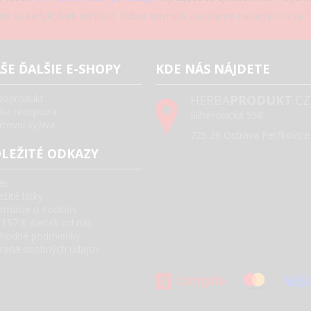
e sa kedykoľvek odhlásiť. Odber noviniek zasielame nanajvýš 1x za 1
ŠE ĎALŠIE E-SHOPY
KDE NÁS NÁJDETE
baprodukt
HERBA
PRODUKT
.CZ
ská receptura
Šilheřovická 558
rtovní výživa
725 29 Ostrava Petřkovice
LEŽITÉ ODKAZY
ás
žité látky
ormacie o cookies
 157 € darček od nás
hodné podmienky
rana osobných údajov