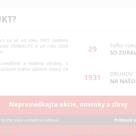
KT?
cz
sa už od roku
1997
zaoberá
toľko rok
osti
HERBALIFE
a
od roku 2009
29
HI
.
SO ZDRA
osvedčené
a
kvalitné výrobky
,
s
na
ktoré máme
výborné
ohlasy
od
DRUHOV 
1931
NA NAŠO
Nepremeškajte akcie, novinky a zľavy
Prihlásiť 
s vašou
Ochranou osobných údajov
, týkajúce sa spracovania mojich