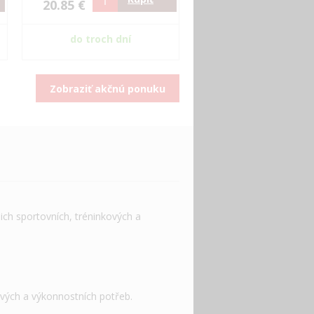
20.85 €
do troch dní
Zobraziť akčnú ponuku
ich sportovních, tréninkových a
ových a výkonnostních potřeb.