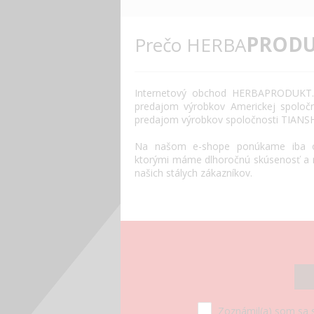
PRODU
Prečo HERBA
Internetový
obchod
HERBAPRODUKT.
predajom výrobkov
Americkej spoločn
predajom výrobkov
spoločnosti
TIANS
Na našom
e
-
shope
ponúkame
iba
ktorými máme
dlhoročnú
skúsenosť
a
našich
stálych
zákazníkov
.
Zoznámil(a) som sa 