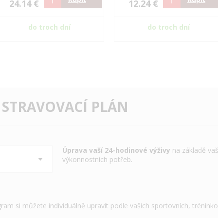
24.14 €
12.24 €
do troch dní
do troch dní
 STRAVOVACÍ PLÁN
Úprava vaší 24-hodinové výživy
na základě vaš
výkonnostních potřeb.
gram si můžete individuálně upravit podle vašich sportovních, trénink