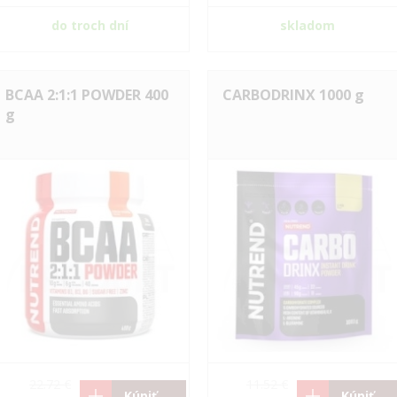
do troch dní
skladom
BCAA 2:1:1 POWDER 400
CARBODRINX 1000 g
g
22.72 €
11.52 €
Kúpiť
Kúpiť