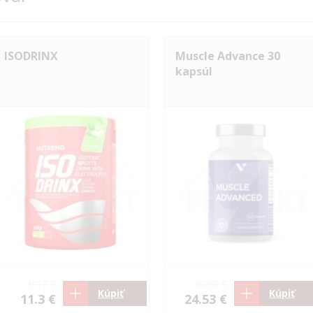
ISODRINX
Muscle Advance 30
kapsúl
9.17 €
30.98 €
Kúpiť
Kúpiť
11.3 €
24.53 €