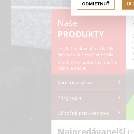
ODMIETNUŤ
UL
Naše
PRODUKTY
Je dôležité dopriať telu každý
deň vyživné a vyvážené jedlá.
K tomu Vám pomôžu produkty
nášho e-shopu.
Športová výživa
Pitný režim
Užitočné príslušenstvo
Najpredávanejší
t