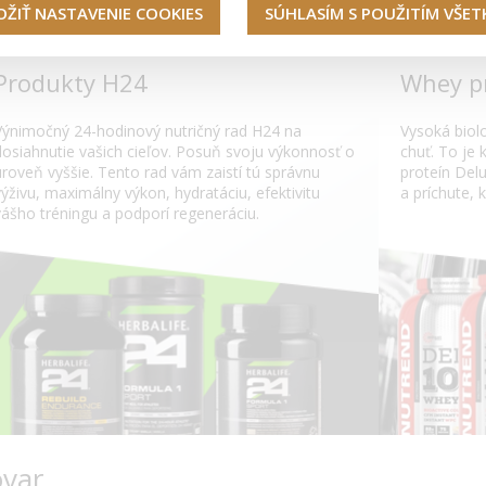
OŽIŤ NASTAVENIE COOKIES
SÚHLASÍM S POUŽITÍM VŠE
Produkty H24
Whey p
Výnimočný 24-hodinový nutričný rad H24 na
Vysoká biol
dosiahnutie vašich cieľov. Posuň svoju výkonnosť o
chuť. To je 
uroveň vyššie. Tento rad vám zaistí tú správnu
proteín Del
výživu, maximálny výkon, hydratáciu, efektivitu
a príchute, k
vášho tréningu a podporí regeneráciu.
ovar