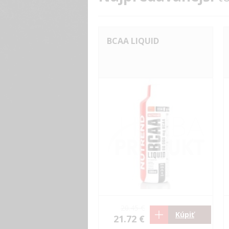
BCAA LIQUID
20.45 €
Kúpiť
21.72 €