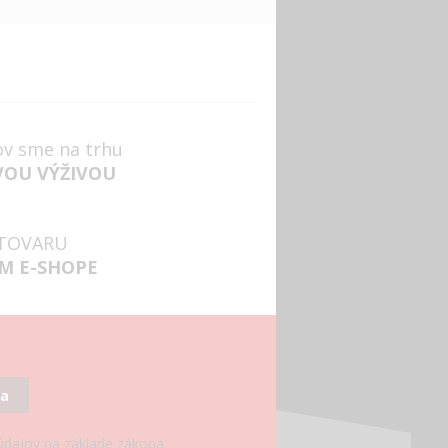
ov sme na trhu
VOU VÝŽIVOU
TOVARU
M E-SHOPE
sa
 údajov na základe zákona.