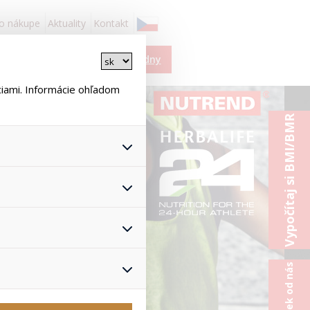
 o nákupe
Aktuality
Kontakt
Košík je prázdny
ciami. Informácie ohľadom
Vypočítaj si BMI/BMR
 všetkých ich funkcií.
astavenie súhlasu s
nonymizuje. Po anonymizácii
žívateľovi. Preto
, čo zaisťuje lepšie
 pomôže vyhnúť sa