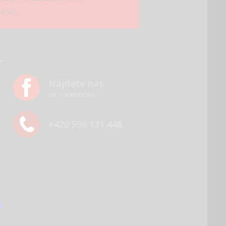
4 dní.
Nájdete nás
na Facebooku
+420 596 131 448