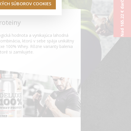
Nad 165.22 € darček od nás
TKÝCH SÚBOROV COOKIES
roteiny
ogická hodnota a vynikajúca lahodná
kombinácia, ktorú v sebe spája unikátny
uxe 100% Whey. Rôzne varianty balenia
toré si zamilujete.