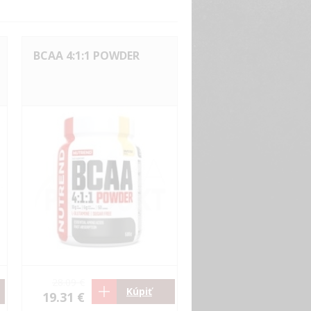
BCAA 4:1:1 POWDER
28.09 €
Kúpiť
19.31 €