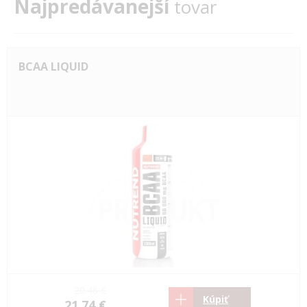
Najpredávanejší
tovar
BCAA LIQUID
20.46 €
Kúpiť
21.74 €