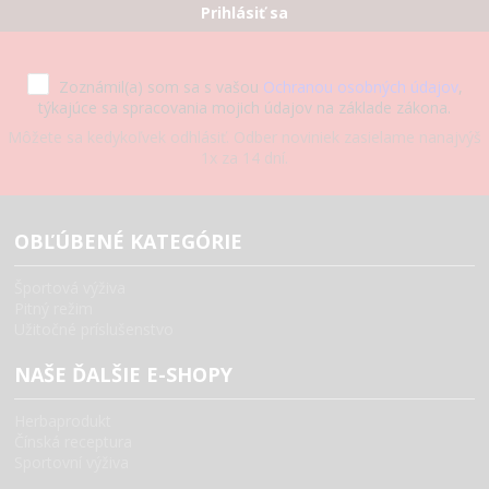
Prihlásiť sa
Zoznámil(a) som sa s vašou
Ochranou osobných údajov
,
týkajúce sa spracovania mojich údajov na základe zákona.
Môžete sa kedykoľvek odhlásiť. Odber noviniek zasielame nanajvýš
1x za 14 dní.
OBĽÚBENÉ KATEGÓRIE
Športová výživa
Pitný režim
Užitočné príslušenstvo
NAŠE ĎALŠIE E-SHOPY
Herbaprodukt
Čínská receptura
Sportovní výživa