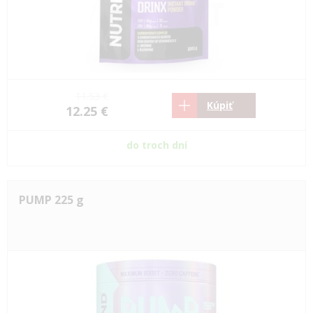
11.53 €
Kúpiť
12.25 €
do troch dní
PUMP 225 g