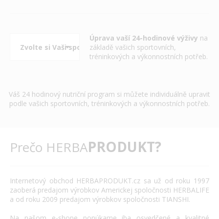
Úprava vaší 24-hodinové výživy
na
základě vašich sportovních,
tréninkových a výkonnostních potřeb.
Váš 24 hodinový nutriční program si můžete individuálně upravit
podle vašich sportovních, tréninkových a výkonnostních potřeb.
PRODUKT?
Prečo HERBA
Internetový
obchod
HERBAPRODUKT.cz
sa už od roku
1997
zaoberá
predajom výrobkov
Americkej spoločnosti
HERBALIFE
a
od roku 2009
predajom výrobkov
spoločnosti
TIANSHI
.
Na našom
e
-
shope
ponúkame
iba
osvedčené
a
kvalitné