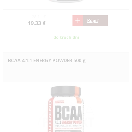
28.11 €
Kúpiť
19.33 €
do troch dní
BCAA 4:1:1 ENERGY POWDER 500 g