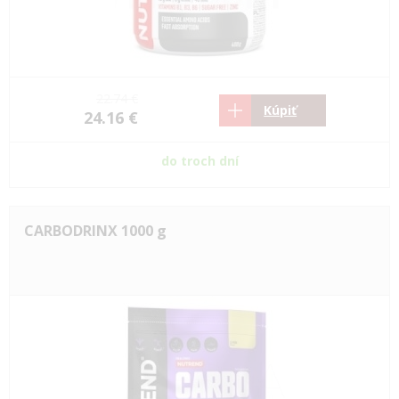
22.74 €
Kúpiť
24.16 €
do troch dní
CARBODRINX 1000 g