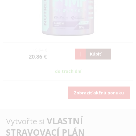
19.64 €
Kúpiť
20.86 €
do troch dní
Zobraziť akčnú ponuku
VLASTNÍ
Vytvořte si
STRAVOVACÍ PLÁN