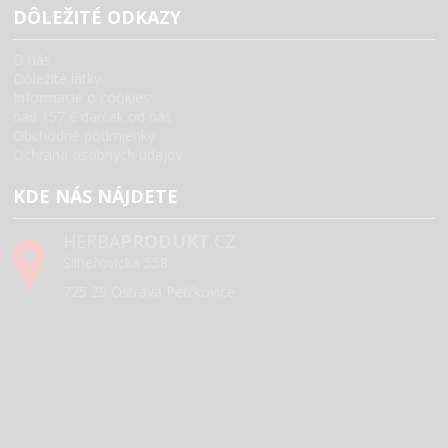
DÔLEŽITÉ ODKAZY
O nás
Dôležité látky
Informacie o cookies
nad 157 € darček od nás
Obchodné podmienky
Ochrana osobných údajov
KDE NÁS NÁJDETE
HERBA
PRODUKT
.CZ
Šilheřovická 558
725 29 Ostrava Petřkovice