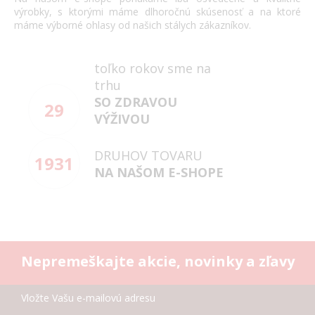
výrobky
,
s
ktorými máme
dlhoročnú
skúsenosť
a
na
ktoré
máme
výborné
ohlasy
od našich
stálych
zákazníkov
.
toľko rokov sme na
trhu
SO ZDRAVOU
29
VÝŽIVOU
DRUHOV TOVARU
1931
NA NAŠOM E-SHOPE
Nepremeškajte akcie, novinky a zľavy