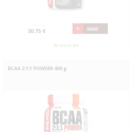
28.94 €
Kúpiť
30.75 €
do troch dní
BCAA 2:1:1 POWDER 400 g