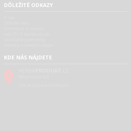
DÔLEŽITÉ ODKAZY
O nás
Dôležité látky
Informacie o cookies
nad 157 € darček od nás
Obchodné podmienky
Ochrana osobných údajov
KDE NÁS NÁJDETE
HERBA
PRODUKT
.CZ
Šilheřovická 558
725 29 Ostrava Petřkovice