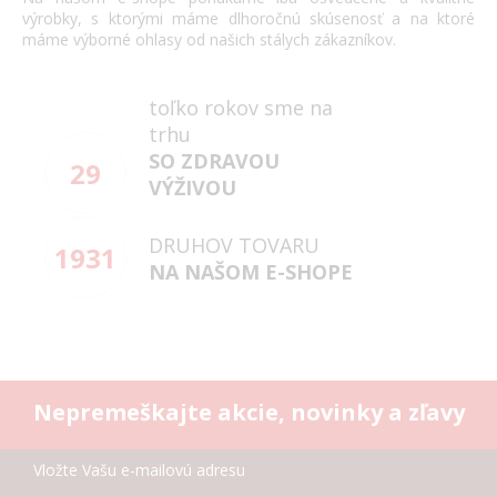
výrobky
,
s
ktorými máme
dlhoročnú
skúsenosť
a
na
ktoré
máme
výborné
ohlasy
od našich
stálych
zákazníkov
.
toľko rokov sme na
trhu
SO ZDRAVOU
29
VÝŽIVOU
DRUHOV TOVARU
1931
NA NAŠOM E-SHOPE
Nepremeškajte akcie, novinky a zľavy