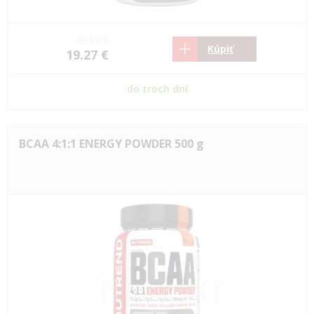
28.02 €
Kúpiť
19.27 €
do troch dní
BCAA 4:1:1 ENERGY POWDER 500 g