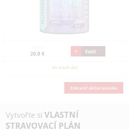
19.58 €
Kúpiť
20.8 €
do troch dní
Zobraziť akčnú ponuku
VLASTNÍ
Vytvořte si
STRAVOVACÍ PLÁN