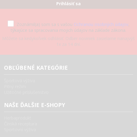
Prihlásiť sa
Zoznámil(a) som sa s vašou
Ochranou osobných údajov
,
týkajúce sa spracovania mojich údajov na základe zákona.
Môžete sa kedykoľvek odhlásiť. Odber noviniek zasielame nanajvýš
1x za 14 dní.
OBĽÚBENÉ KATEGÓRIE
Športová výživa
Pitný režim
Užitočné príslušenstvo
NAŠE ĎALŠIE E-SHOPY
Herbaprodukt
Čínská receptura
Sportovní výživa