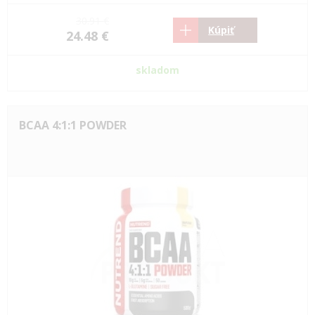
30.91 €
Kúpiť
24.48 €
skladom
BCAA 4:1:1 POWDER