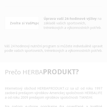
Úprava vaší 24-hodinové výživy
na
základě vašich sportovních,
tréninkových a výkonnostních potřeb.
Váš 24 hodinový nutriční program si můžete individuálně upravit
podle vašich sportovních, tréninkových a výkonnostních potřeb.
PRODUKT?
Prečo HERBA
Internetový
obchod
HERBAPRODUKT.cz
sa už od roku
1997
zaoberá
predajom výrobkov
Americkej spoločnosti
HERBALIFE
a
od roku 2009
predajom výrobkov
spoločnosti
TIANSHI
.
Na našom
e
-
shope
ponúkame
iba
osvedčené
a
kvalitné