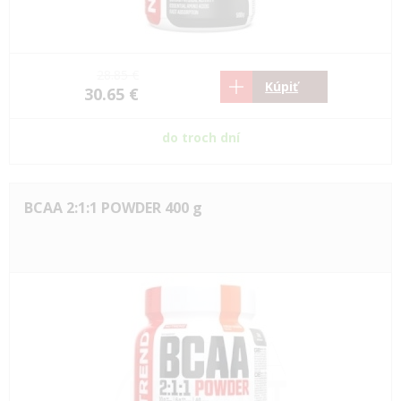
28.85 €
Kúpiť
30.65 €
do troch dní
BCAA 2:1:1 POWDER 400 g