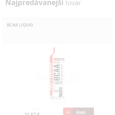
Najpredávanejší
tovar
BCAA LIQUID
20.4 €
Kúpiť
21.67 €