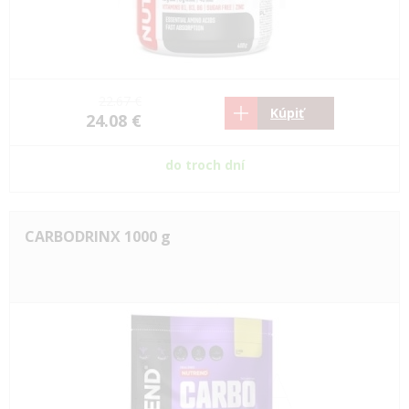
22.67 €
Kúpiť
24.08 €
do troch dní
CARBODRINX 1000 g