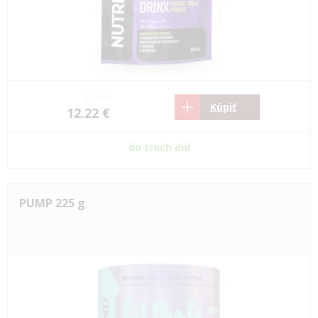
11.5 €
Kúpiť
12.22 €
do troch dní
PUMP 225 g